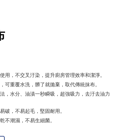
布
使用，不交叉汙染，提升廚房管理效率和潔淨。
，可重覆水洗，髒了就拋棄，取代傳統抹布。
法，水分、油漬一秒瞬吸，超強吸力，去汙去油力
易破，不易起毛，堅固耐用。
乾不潮濕，不易生細菌。